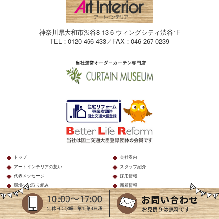
神奈川県大和市渋谷8-13-6 ウィングシティ渋谷1F
TEL：0120-466-433／FAX：046-267-0239
トップ
会社案内
アートインテリアの想い
スタッフ紹介
代表メッセージ
採用情報
環境への取り組み
新着情報
施工事例
お役立ちコラム
お客様の声
リフォームマンの独り言ブログ
住まいづくりのこと
営業君の独り言ブログ