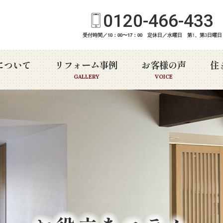
0120-466-433
受付時間／10：00〜17：00 定休日／水曜日 第
1
、第
3
日曜日
について
リフォーム事例
お客様の声
住
GALLERY
VOICE