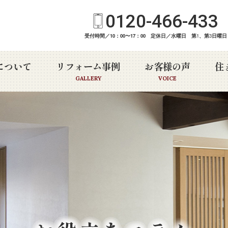
0120-466-433
受付時間／10：00〜17：00 定休日／水曜日 第
1
、第
3
日曜日
について
リフォーム事例
お客様の声
住
GALLERY
VOICE