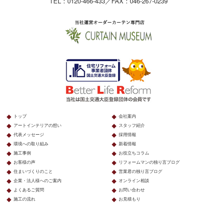
TEL：0120-466-433／FAX：046-267-0239
トップ
会社案内
アートインテリアの想い
スタッフ紹介
代表メッセージ
採用情報
環境への取り組み
新着情報
施工事例
お役立ちコラム
お客様の声
リフォームマンの独り言ブログ
住まいづくりのこと
営業君の独り言ブログ
企業・法人様へのご案内
オンライン相談
よくあるご質問
お問い合わせ
施工の流れ
お見積もり