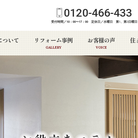
0120-466-433
受付時間／10：00〜17：00 定休日／水曜日 第
1
、第
3
日曜日
について
リフォーム事例
お客様の声
住
GALLERY
VOICE