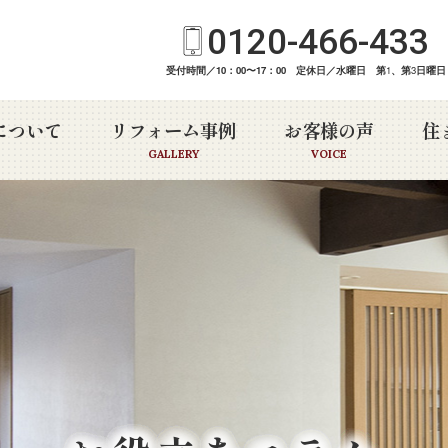
0120-466-433
受付時間／10：00〜17：00 定休日／水曜日 第
1
、第
3
日曜日
について
リフォーム事例
お客様の声
住
GALLERY
VOICE