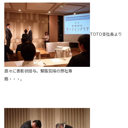
TOTO支社長より
直々に表彰状授与。緊張気味の弊社専
務・・・。