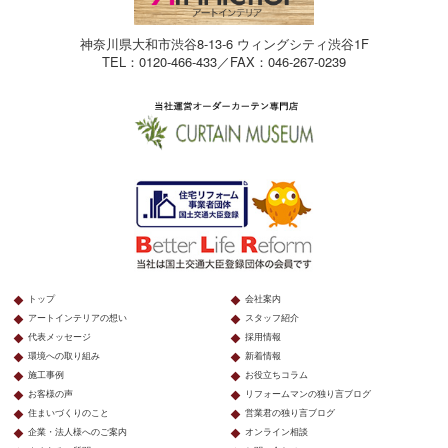
神奈川県大和市渋谷8-13-6 ウィングシティ渋谷1F
TEL：0120-466-433／FAX：046-267-0239
トップ
会社案内
アートインテリアの想い
スタッフ紹介
代表メッセージ
採用情報
環境への取り組み
新着情報
施工事例
お役立ちコラム
お客様の声
リフォームマンの独り言ブログ
住まいづくりのこと
営業君の独り言ブログ
企業・法人様へのご案内
オンライン相談