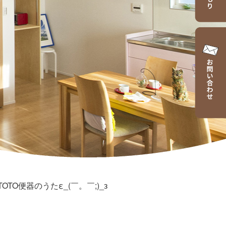
TOTO便器のうたε_(￣。￣;)_з