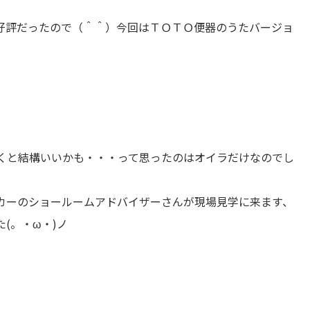
好評だったので（＾＾）今回はＴＯＴＯ便器のうたバージョ
くと結構いいかも・・・って思ったのはオイラだけなのでし
カーのショールームアドバイザーさんが現場見学に来ます、
た(。・ω・)ノ