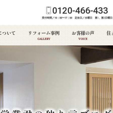
0120-466-433
受付時間／10：00〜17：00 定休日／水曜日 第
1
、第
3
日曜日
について
リフォーム事例
お客様の声
住
GALLERY
VOICE