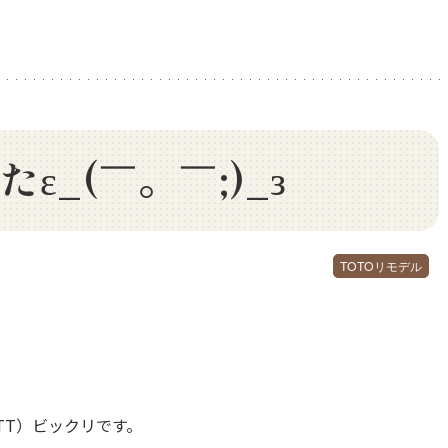
ε_(￣。￣;)_з
TOTOリモデル
TT）ビックリです。