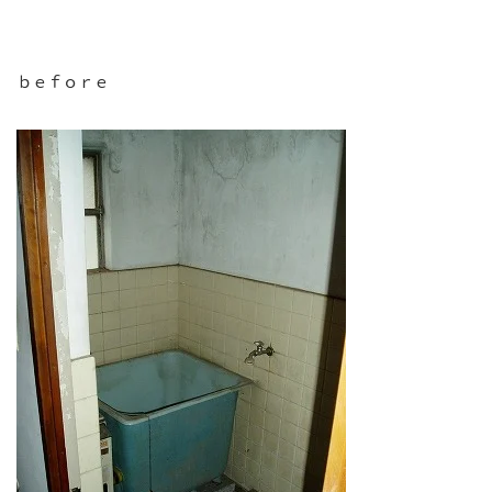
ｂｅｆｏｒｅ