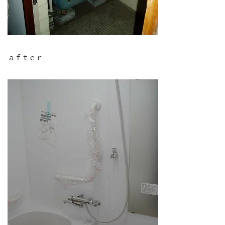
ａｆｔｅｒ