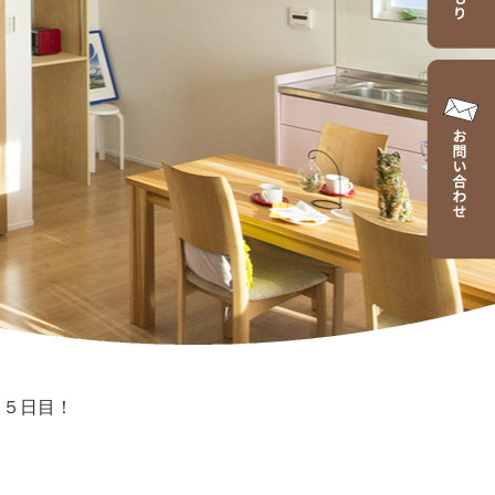
>
５日目！