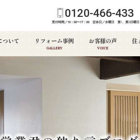
0120-466-433
受付時間／10：00〜17：00 定休日／水曜日 第
1
、第
3
日曜日
について
リフォーム事例
お客様の声
住
GALLERY
VOICE