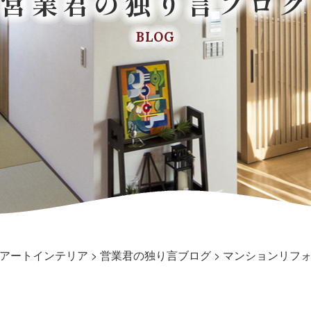
営業君の独り言ブログ
BLOG
アートインテリア
>
営業君の独り言ブログ
>
マンションリフ