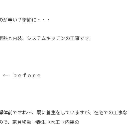
のが辛い？季節に・・・
断熱と内装、システムキッチンの工事です。
← ｂｅｆｏｒｅ
解体前ですね～、既に養生をしていますが、在宅での工事な
ので、家具移動→養生→木工→内装の