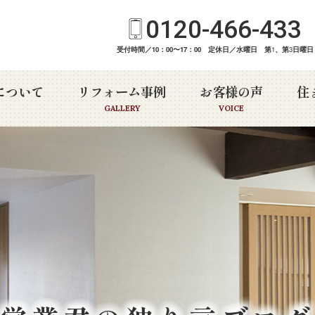
0120-466-433
受付時間／10：00〜17：00 定休日／水曜日 第
1
、第
3
日曜日
について
リフォーム事例
お客様の声
住
GALLERY
VOICE