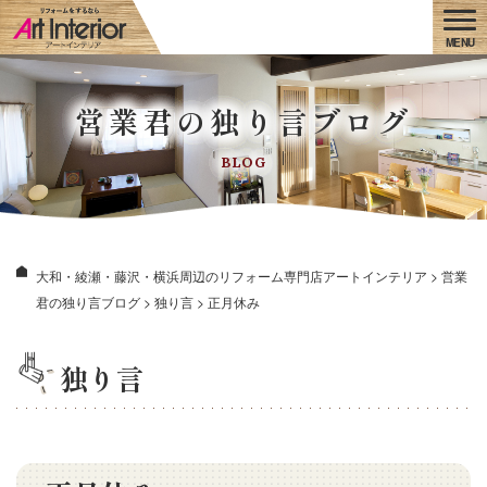
営業君の独り言ブログ
BLOG
大和・綾瀬・藤沢・横浜周辺のリフォーム専門店アートインテリア
>
営業
君の独り言ブログ
>
独り言
>
正月休み
独り言