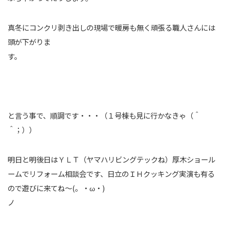
真冬にコンクリ剥き出しの現場で暖房も無く頑張る職人さんには
頭が下がりま
す
と言う事で、順調です・・・（１号棟も見に行かなきゃ（＾
＾；））
明日と明後日はＹＬＴ（ヤマハリビングテックね）厚木ショール
ームでリフォーム相談会です、日立のＩＨクッキング実演も有る
ので遊びに来てね～(。・ω・)