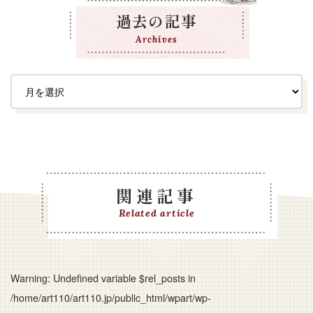
過去の記事
Archives
関連記事
Related article
Warning
: Undefined variable $rel_posts in
/home/art110/art110.jp/public_html/wpart/wp-