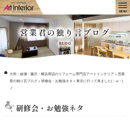
営業君の独り言ブログ
BLOG
大和・綾瀬・藤沢・横浜周辺のリフォーム専門店アートインテリア
>
営業
君の独り言ブログ
>
研修会・お勉強ネタ
>
東京に行って来ました(・ω・)
ノ
研修会・お勉強ネタ