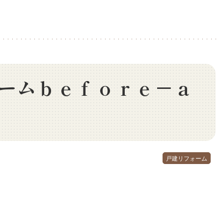
ームｂｅｆｏｒｅ－ａ
戸建リフォーム