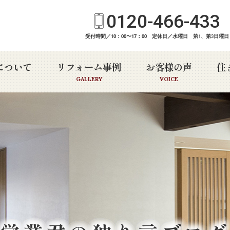
0120-466-433
受付時間／10：00〜17：00 定休日／水曜日 第
1
、第
3
日曜日
について
リフォーム事例
お客様の声
住
GALLERY
VOICE