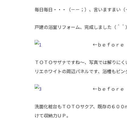
毎日毎日・・・（－－；）、言いますまい（
戸建の浴室リフォーム、完成しました（＾＾
←ｂｅｆｏ
ＴＯＴＯサザナですね～、写真では解りにく
リエホワイトの周辺パネルです、浴槽もピン
←ｂｅｆｏ
洗面化粧台もＴＯＴＯサクア、既存の６００
けて収納力ＵＰ。