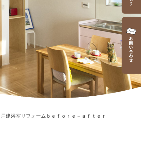
>
戸建浴室リフォームｂｅｆｏｒｅ－ａｆｔｅｒ