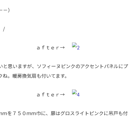
－－）
）/
ｒｅ ａｆｔｅｒ→
いと思いますが、ソフィーヌピンクのアクセントパネルにプ
クね。暖房換気扇も付いてます。
ｒｅ ａｆｔｅｒ→
ｍｍを７５０ｍｍ巾に、扉はグロスライトピンクに吊戸も付