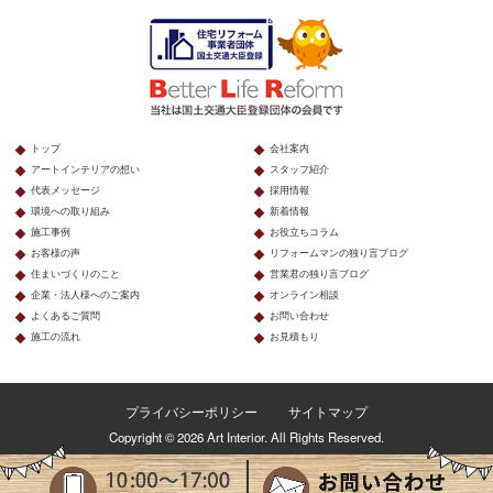
トップ
会社案内
アートインテリアの想い
スタッフ紹介
代表メッセージ
採用情報
環境への取り組み
新着情報
施工事例
お役立ちコラム
お客様の声
リフォームマンの独り言ブログ
住まいづくりのこと
営業君の独り言ブログ
企業・法人様へのご案内
オンライン相談
よくあるご質問
お問い合わせ
施工の流れ
お見積もり
プライバシーポリシー
サイトマップ
Copyright © 2026 Art Interior. All Rights Reserved.