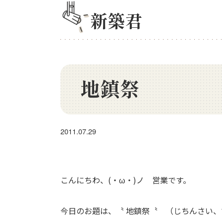
新築君
地鎮祭
2011.07.29
こんにちわ、(・ω・)ノ 営業です。
今日のお題は、〝 地鎮祭〝 （じちんさい