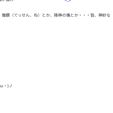
、撤饌（てっせん、ね）とか、降神の儀とか・・・皆、神妙な
ω・)ノ