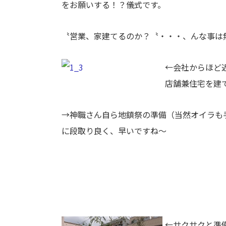
をお願いする！？儀式です。
〝営業、家建てるのか？〝・・・、んな事は
←会社からほど
店舗兼住宅を建
→神職さん自ら地鎮祭の準備（当然オイラも
に段取り良く、早いですね～
←サクサクと準