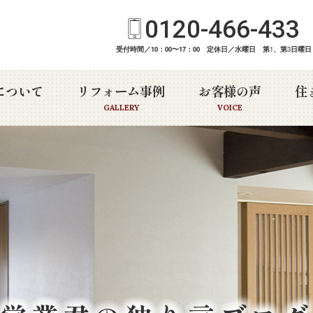
0120-466-433
受付時間／10：00〜17：00 定休日／水曜日 第
1
、第
3
日曜日
について
リフォーム事例
お客様の声
住
GALLERY
VOICE