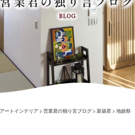
営業君の独り言ブログ
BLOG
アートインテリア
>
営業君の独り言ブログ
>
新築君
>
地鎮祭