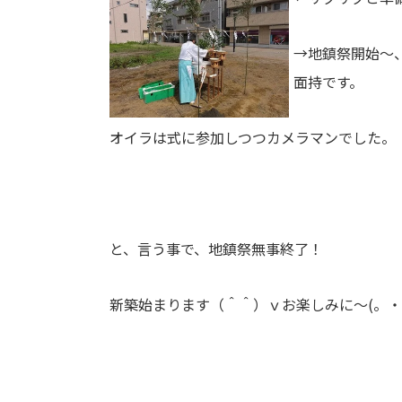
→地鎮祭開始～
面持です。
オイラは式に参加しつつカメラマンでした。
と、言う事で、地鎮祭無事終了！
新築始まります（＾＾）ｖお楽しみに～(。・