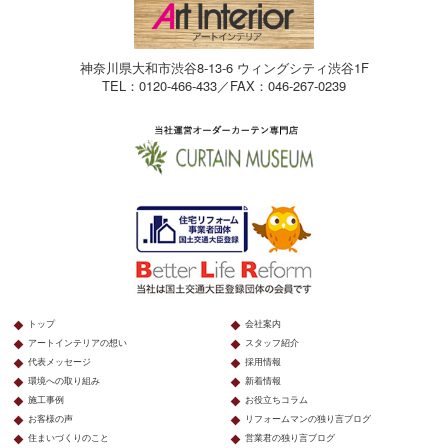
神奈川県大和市渋谷8-13-6 ウィングシティ渋谷1F
TEL：0120-466-433／FAX：046-267-0239
トップ
会社案内
アートインテリアの想い
スタッフ紹介
代表メッセージ
採用情報
環境への取り組み
新着情報
施工事例
お役立ちコラム
お客様の声
リフォームマンの独り言ブログ
住まいづくりのこと
営業君の独り言ブログ