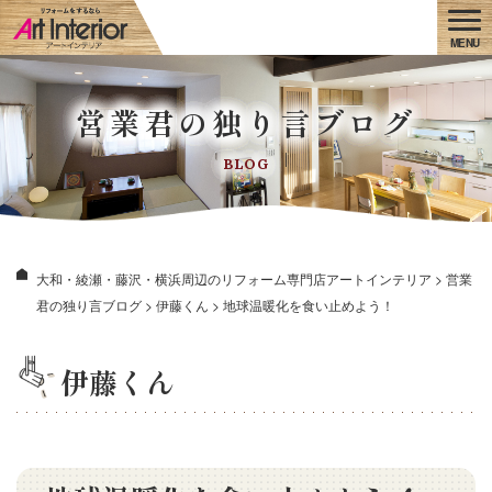
営業君の独り言ブログ
BLOG
大和・綾瀬・藤沢・横浜周辺のリフォーム専門店アートインテリア
>
営業
君の独り言ブログ
>
伊藤くん
>
地球温暖化を食い止めよう！
伊藤くん