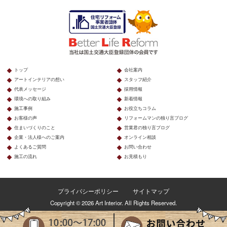
トップ
会社案内
アートインテリアの想い
スタッフ紹介
代表メッセージ
採用情報
環境への取り組み
新着情報
施工事例
お役立ちコラム
お客様の声
リフォームマンの独り言ブログ
住まいづくりのこと
営業君の独り言ブログ
企業・法人様へのご案内
オンライン相談
よくあるご質問
お問い合わせ
施工の流れ
お見積もり
プライバシーポリシー
サイトマップ
Copyright © 2026 Art Interior. All Rights Reserved.