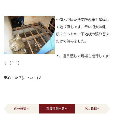
←傷んで居た洗面所の床も解体し
て造り直しです、幸い根太は健
康？だったので下地板の張り替え
だけで済みました。
と、言う感じで現場も進行してま
す（＾＾）
安心した？(。・ω・)ノ
前の投稿へ
新着情報一覧へ
次の投稿へ