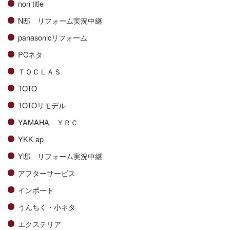
non title
N邸 リフォーム実況中継
panasonicリフォーム
PCネタ
ＴＯＣＬＡＳ
TOTO
TOTOリモデル
YAMAHA ＹＲＣ
YKK ap
Y邸 リフォーム実況中継
アフターサービス
インポート
うんちく・小ネタ
エクステリア