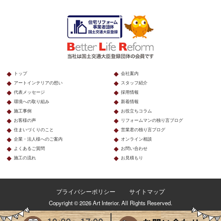
トップ
会社案内
アートインテリアの想い
スタッフ紹介
代表メッセージ
採用情報
環境への取り組み
新着情報
施工事例
お役立ちコラム
お客様の声
リフォームマンの独り言ブログ
住まいづくりのこと
営業君の独り言ブログ
企業・法人様へのご案内
オンライン相談
よくあるご質問
お問い合わせ
施工の流れ
お見積もり
プライバシーポリシー
サイトマップ
Copyright © 2026 Art Interior. All Rights Reserved.