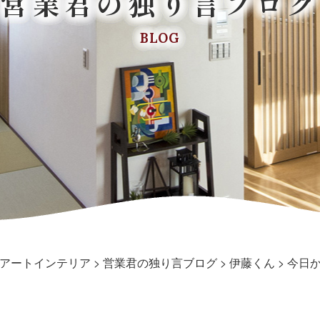
営業君の独り言ブログ
BLOG
アートインテリア
>
営業君の独り言ブログ
>
伊藤くん
>
今日