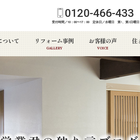
0120-466-433
受付時間／10：00〜17：00 定休日／水曜日 第
1
、第
3
日曜日
について
リフォーム事例
お客様の声
住
GALLERY
VOICE