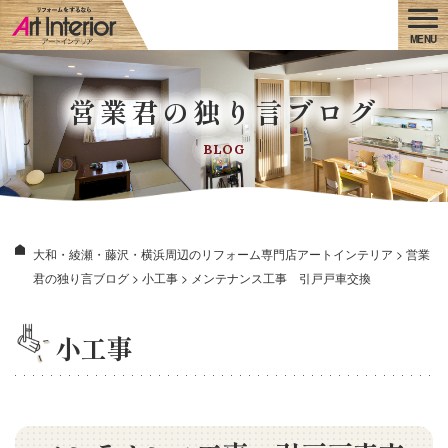
営業君の独り言ブログ
BLOG
大和・綾瀬・藤沢・横浜周辺のリフォーム専門店アートインテリア
>
営業
君の独り言ブログ
>
小工事
>
メンテナンス工事 引戸戸車交換
小工事