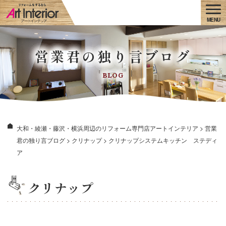
営業君の独り言ブログ
BLOG
大和・綾瀬・藤沢・横浜周辺のリフォーム専門店アートインテリア
>
営業
君の独り言ブログ
>
クリナップ
>
クリナップシステムキッチン ステディ
ア
クリナップ