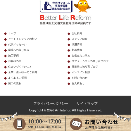
トップ
会社案内
アートインテリアの想い
スタッフ紹介
代表メッセージ
採用情報
環境への取り組み
新着情報
施工事例
お役立ちコラム
お客様の声
リフォームマンの独り言ブログ
住まいづくりのこと
営業君の独り言ブログ
企業・法人様へのご案内
オンライン相談
よくあるご質問
お問い合わせ
施工の流れ
お見積もり
プライバシーポリシー
サイトマップ
Copyright © 2026 Art Interior. All Rights Reserved.