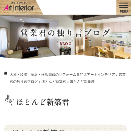
営業君の独り言ブログ
BLOG
大和・綾瀬・藤沢・横浜周辺のリフォーム専門店アートインテリア
>
営業
君の独り言ブログ
>
ほとんど新築君
>
ほとんど新築君
ほとんど新築君