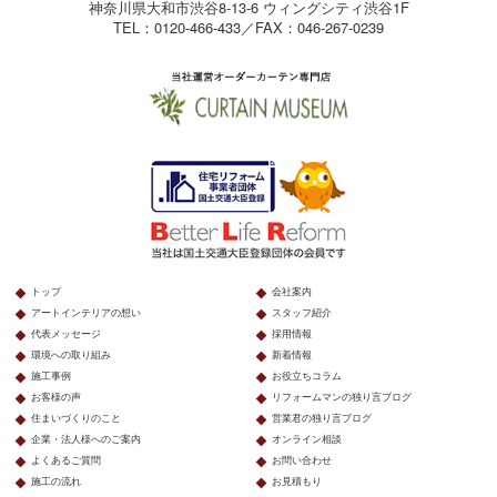
神奈川県大和市渋谷8-13-6 ウィングシティ渋谷1F
TEL：0120-466-433／FAX：046-267-0239
トップ
会社案内
アートインテリアの想い
スタッフ紹介
代表メッセージ
採用情報
環境への取り組み
新着情報
施工事例
お役立ちコラム
お客様の声
リフォームマンの独り言ブログ
住まいづくりのこと
営業君の独り言ブログ
企業・法人様へのご案内
オンライン相談
よくあるご質問
お問い合わせ
施工の流れ
お見積もり