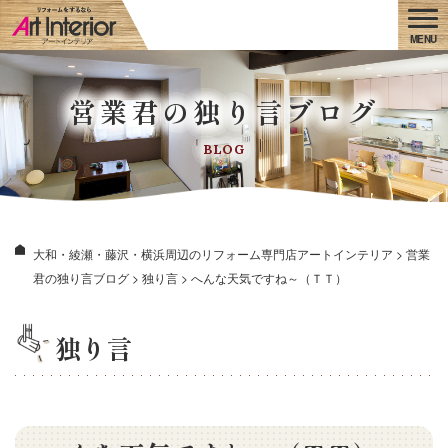
営業君の独り言ブログ
BLOG
大和・綾瀬・藤沢・横浜周辺のリフォーム専門店アートインテリア
>
営業
君の独り言ブログ
>
独り言
>
へんな天気ですね～（ＴＴ）
独り言