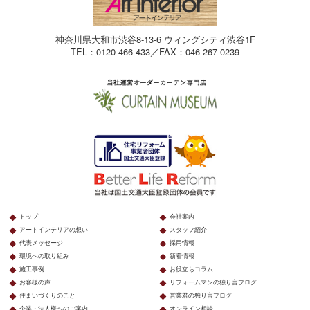
神奈川県大和市渋谷8-13-6 ウィングシティ渋谷1F
TEL：0120-466-433／FAX：046-267-0239
トップ
会社案内
アートインテリアの想い
スタッフ紹介
代表メッセージ
採用情報
環境への取り組み
新着情報
施工事例
お役立ちコラム
お客様の声
リフォームマンの独り言ブログ
住まいづくりのこと
営業君の独り言ブログ
企業・法人様へのご案内
オンライン相談