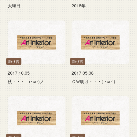
大晦日
2018年
独り言
独り言
2017.10.05
2017.05.08
秋・・・ (･ω･)ノ
ＧＷ明け・・・(´･ω･`)