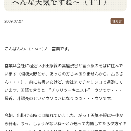
へんな天気ですね～（ＴＴ）
2009.07.27
独り言
こんばんわ、(・ω・)ノ 営業です。
営業は会社に程近い小田急線の高座渋谷と言う駅のそばに住んで
います（相模大野とか、あっちの方じゃありませんから、占Ｂさ
ん・・・）、前にも書いたけど、会社までチャリンコで通勤して
います、英語で言うと ”チャリツーキニスト” ウソです・・・
最近、叶課長のせいかウソつきになりつつ・・・ウソです。
今朝、出掛ける時には晴れていました、がっ！天気予報は午後か
ら弱雨、まっ、しょうがないね～とか思って内勤してたら夕方イキ