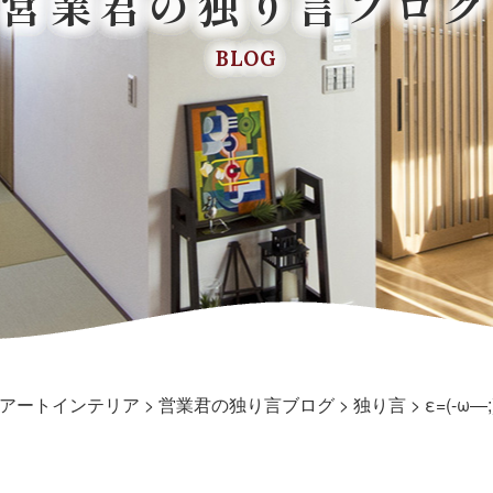
営業君の独り言ブログ
BLOG
アートインテリア
>
営業君の独り言ブログ
>
独り言
>
ε=(-ω―;