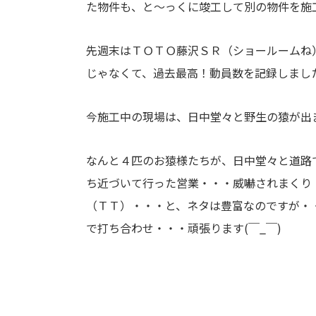
た物件も、と～っくに竣工して別の物件を施
先週末はＴＯＴＯ藤沢ＳＲ（ショールームね
じゃなくて、過去最高！動員数を記録しまし
今施工中の現場は、日中堂々と野生の猿が出ま
なんと４匹のお猿様たちが、日中堂々と道路
ち近づいて行った営業・・・威嚇されまくり
（ＴＴ）・・・と、ネタは豊富なのですが・
で打ち合わせ・・・頑張ります(￣_￣)