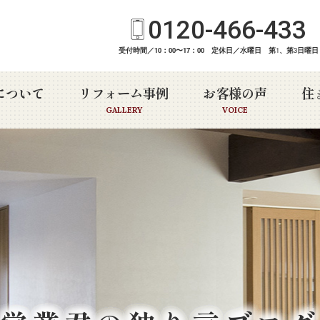
0120-466-433
受付時間／10：00〜17：00 定休日／水曜日 第
1
、第
3
日曜日
について
リフォーム事例
お客様の声
住
GALLERY
VOICE