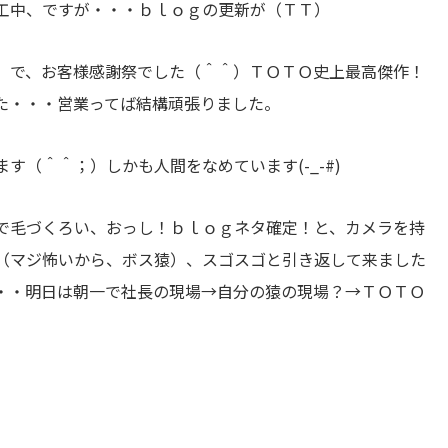
工中、ですが・・・ｂｌｏｇの更新が（ＴＴ）
）で、お客様感謝祭でした（＾＾）ＴＯＴＯ史上最高傑作！
た・・・営業ってば結構頑張りました。
す（＾＾；）しかも人間をなめています(-_-#)
で毛づくろい、おっし！ｂｌｏｇネタ確定！と、カメラを持
（マジ怖いから、ボス猿）、スゴスゴと引き返して来ました
・・明日は朝一で社長の現場→自分の猿の現場？→ＴＯＴＯ