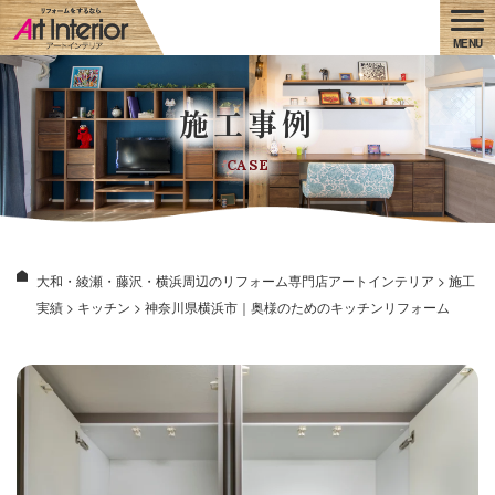
施工事例
CASE
大和・綾瀬・藤沢・横浜周辺のリフォーム専門店アートインテリア
>
施工
実績
>
キッチン
>
神奈川県横浜市｜奥様のためのキッチンリフォーム