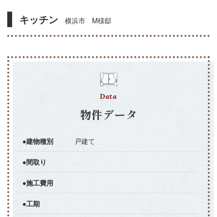
キッチン
横浜市 M様邸
Data
物件データ
戸建て
●建物種別
●間取り
●施工費用
●工期