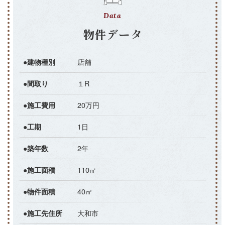
Data
物件データ
店舗
●建物種別
１R
●間取り
20万円
●施工費用
1日
●工期
2年
●築年数
110㎡
●施工面積
40㎡
●物件面積
大和市
●施工先住所