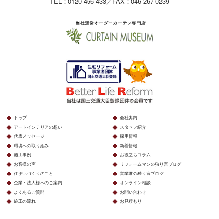
TEL：0120-466-433／FAX：046-267-0239
トップ
会社案内
アートインテリアの想い
スタッフ紹介
代表メッセージ
採用情報
環境への取り組み
新着情報
施工事例
お役立ちコラム
お客様の声
リフォームマンの独り言ブログ
住まいづくりのこと
営業君の独り言ブログ
企業・法人様へのご案内
オンライン相談
よくあるご質問
お問い合わせ
施工の流れ
お見積もり