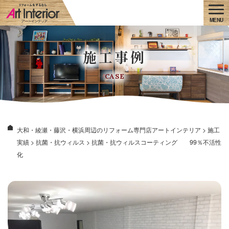
施工事例
CASE
大和・綾瀬・藤沢・横浜周辺のリフォーム専門店アートインテリア
>
施工
実績
>
抗菌・抗ウィルス
>
抗菌・抗ウィルスコーティング 99％不活性
化