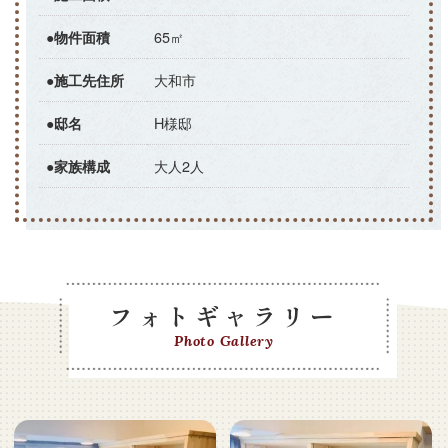
65㎡
●物件面積
大和市
●施工先住所
H様邸
●邸名
大人2人
●家族構成
フォトギャラリー
Photo Gallery