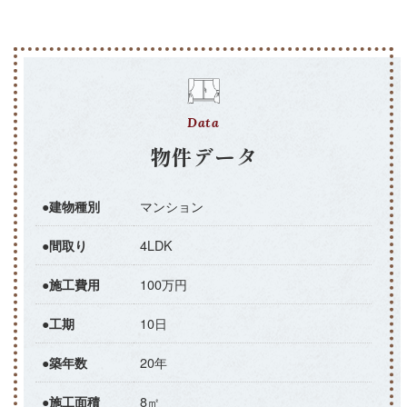
Data
物件データ
マンション
●建物種別
4LDK
●間取り
100万円
●施工費用
10日
●工期
20年
●築年数
8㎡
●施工面積