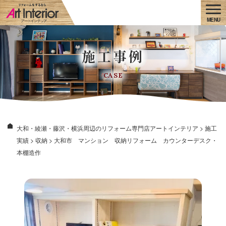
施工事例
CASE
大和・綾瀬・藤沢・横浜周辺のリフォーム専門店アートインテリア
>
施工
実績
>
収納
>
大和市 マンション 収納リフォーム カウンターデスク・
本棚造作