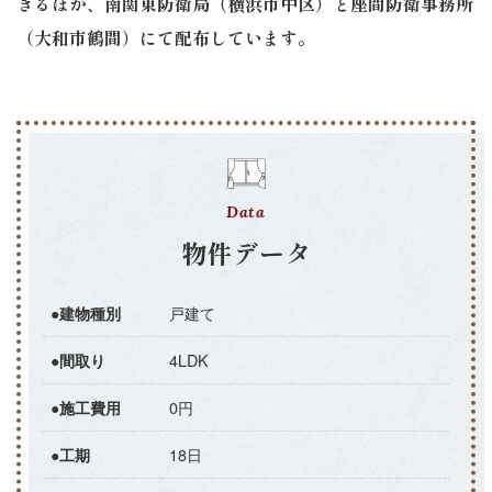
きるほか、南関東防衛局（横浜市中区）と座間防衛事務所
（大和市鶴間）にて配布しています。
Data
物件データ
戸建て
●建物種別
4LDK
●間取り
0円
●施工費用
18日
●工期