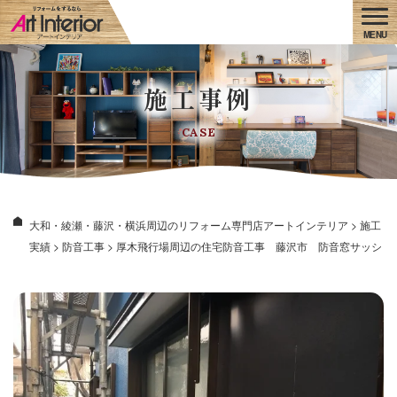
施工事例
CASE
大和・綾瀬・藤沢・横浜周辺のリフォーム専門店アートインテリア
>
施工
実績
>
防音工事
>
厚木飛行場周辺の住宅防音工事 藤沢市 防音窓サッシ