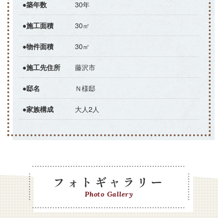
30年
●築年数
30㎡
●施工面積
30㎡
●物件面積
藤沢市
●施工先住所
Ｎ様邸
●邸名
大人2人
●家族構成
フォトギャラリー
Photo Gallery