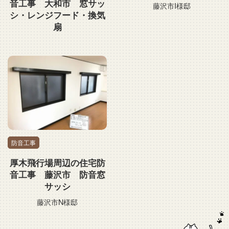
音工事 大和市 窓サッ
藤沢市I様邸
シ・レンジフード・換気
扇
防音工事
厚木飛行場周辺の住宅防
音工事 藤沢市 防音窓
サッシ
藤沢市N様邸