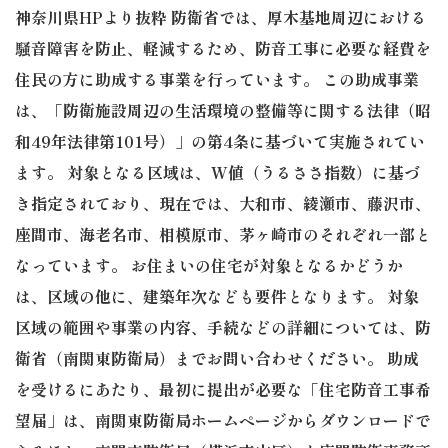
神奈川県HPより抜粋 防衛省では、厚木基地周辺における
騒音障害を防止、軽減するため、防音工事に必要な経費を
住民の方に助成する事業を行っています。 この助成事業
は、「防衛施設周辺の生活環境の整備等に関する法律（昭
和49年法律第101号）」の第4条に基づいて実施されてい
ます。 対象となる区域は、W値（うるささ指数）に基づ
き指定されており、現在では、大和市、綾瀬市、藤沢市、
座間市、海老名市、相模原市、茅ヶ崎市のそれぞれ一部と
なっています。 お住まいの住宅が対象となるかどうか
は、区域の他に、建築年次なども要件となります。 対象
区域の範囲や事業の内容、手続などの詳細については、防
衛省（南関東防衛局）までお問い合わせください。 助成
を受けるにあたり、最初に提出が必要な「住宅防音工事希
望届」は、南関東防衛局ホームページからダウンロードで