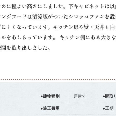
ために程よい高さにしました。下キャビネットは以
レンジフードは清流版がついたシロッコファンを設
げにくくなっています。キッチン扉や壁・天井と白
ルをあしらっています。 キッチン側にある大き
空間を造り出しました。
●建物種別
戸建て
●間取
●施工費用
●工期