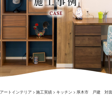
施工事例
CASE
アートインテリア
>
施工実績
>
キッチン
>
厚木市 戸建 対面