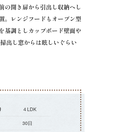
前の開き扉から引出し収納へし
置。レンジフードもオープン型
を基調としカップボード壁面や
な掃出し窓からは眩しいぐらい
り
４LDK
30日