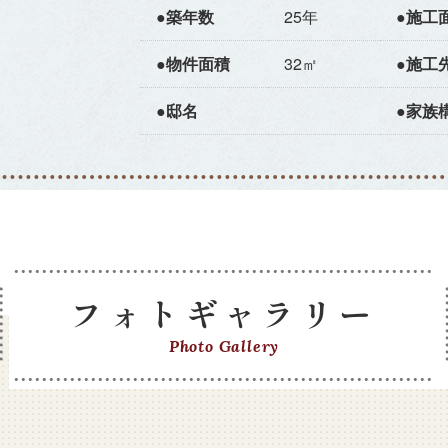
●築年数
25年
●施工
●物件面積
32㎡
●施工
●邸名
●家族
フォトギャラリー
Photo Gallery