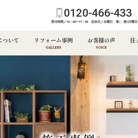
0120-466-433
受付時間／10：00〜17：00 定休日／水曜日 第
1
、第
3
日曜日
について
リフォーム事例
お客様の声
住
GALLERY
VOICE