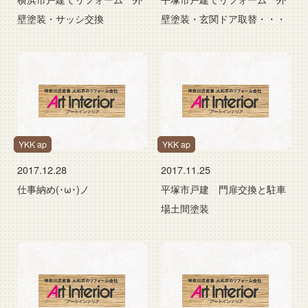
壁塗装・サッシ交換
壁塗装・玄関ドア取替・・・
YKK ap
YKK ap
2017.12.28
2017.11.25
仕事納め(･ω･)ノ
平塚市戸建 門扉交換と駐車
場土間塗装