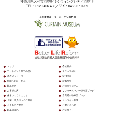
神奈川県大和市渋谷8-13-6 ウィングシティ渋谷1F
TEL：0120-466-433／FAX：046-267-0239
トップ
会社案内
アートインテリアの想い
スタッフ紹介
代表メッセージ
採用情報
環境への取り組み
新着情報
施工事例
お役立ちコラム
お客様の声
リフォームマンの独り言ブログ
住まいづくりのこと
営業君の独り言ブログ
企業・法人様へのご案内
オンライン相談
よくあるご質問
お問い合わせ
施工の流れ
お見積もり