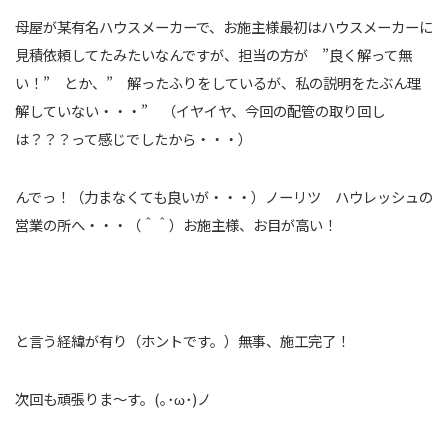
母屋が某有名ハウスメーカーで、お施主様最初はハウスメーカーに
見積依頼してたみたいなんですが、担当の方が ”良く解って無
い！” とか、” 解ったふりをしているが、私の説明をたぶん理
解していない・・・” （イヤイヤ、今回の配管の取り回し
は？？？って感じでしたから・・・）
んでっ！（力まなくても良いが・・・）ノーリツ ハウレッシュの
営業の所へ・・・（＾＾）お施主様、お目が高い！
と言う経緯が有り（ホントです。）無事、施工完了！
次回も頑張りま～す。(｡･ω･)ノ