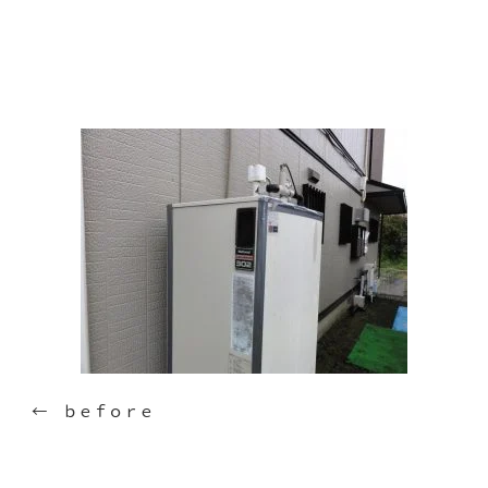
← ｂｅｆｏｒｅ