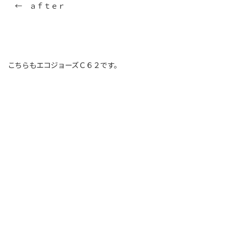
← ａｆｔｅｒ
こちらもエコジョーズＣ６２です。