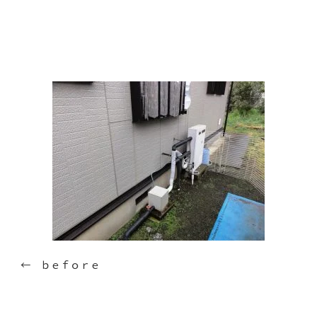
← ｂｅｆｏｒｅ