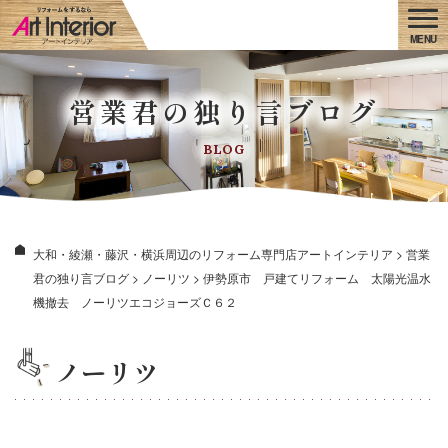
営業君の独り言ブログ
BLOG
大和・綾瀬・藤沢・横浜周辺のリフォーム専門店アートインテリア
>
営業
君の独り言ブログ
>
ノーリツ
>
伊勢原市 戸建てリフォーム 太陽光温水
機撤去 ノーリツエコジョーズＣ６２
ノーリツ