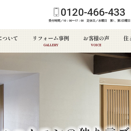
0120-466-433
受付時間／10：00〜17：00 定休日／水曜日 第
1
、第
3
日曜日
について
リフォーム事例
お客様の声
住
GALLERY
VOICE