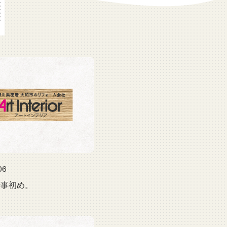
06
仕事初め。