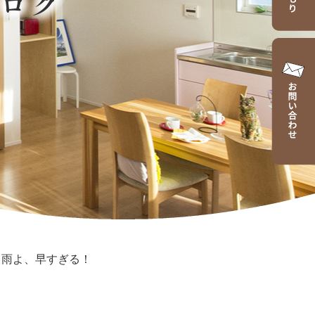
ログ
>
雨よ、早すぎる！