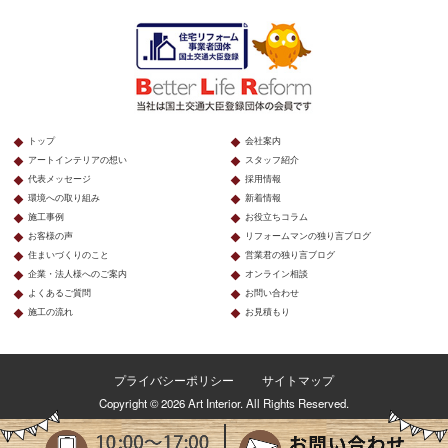
トップ
会社案内
アートインテリアの想い
スタッフ紹介
代表メッセージ
採用情報
環境への取り組み
新着情報
施工事例
お役立ちコラム
お客様の声
リフォームマンの独り言ブログ
住まいづくりのこと
営業君の独り言ブログ
企業・法人様へのご案内
オンライン相談
よくあるご質問
お問い合わせ
施工の流れ
お見積もり
プライバシーポリシー
サイトマップ
Copyright © 2026 Art Interior. All Rights Reserved.