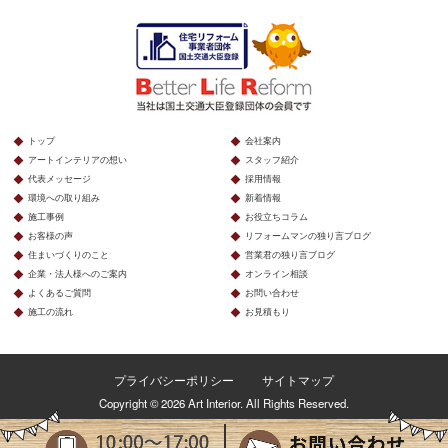
トップ
会社案内
アートインテリアの想い
スタッフ紹介
代表メッセージ
採用情報
環境への取り組み
新着情報
施工事例
お役立ちコラム
お客様の声
リフォームマンの独り言ブログ
住まいづくりのこと
営業君の独り言ブログ
企業・法人様へのご案内
オンライン相談
よくあるご質問
お問い合わせ
施工の流れ
お見積もり
プライバシーポリシー
サイトマップ
Copyright © 2026 Art Interior. All Rights Reserved.