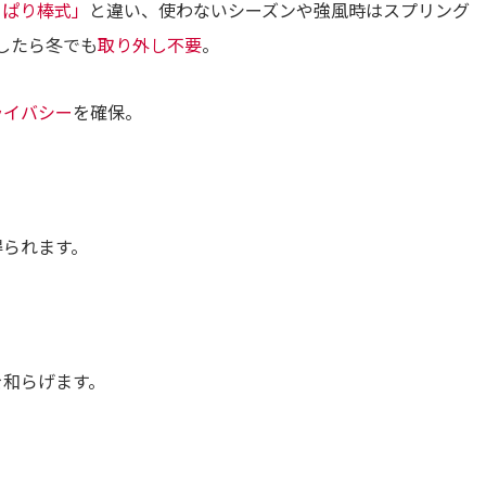
っぱり棒式」
と違い、使わないシーズンや強風時はスプリング
したら冬でも
取り外し不要
。
ライバシー
を確保。
得られます。
を和らげます。