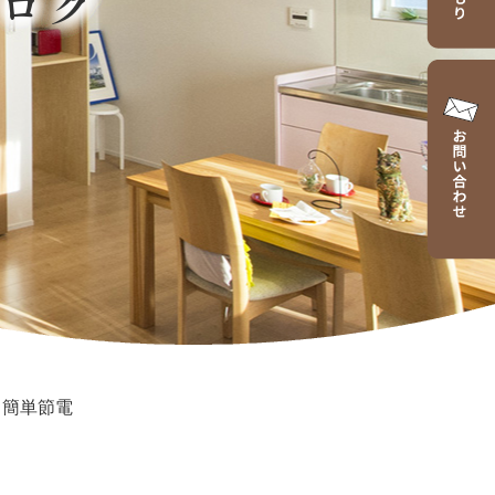
ログ
>
簡単節電