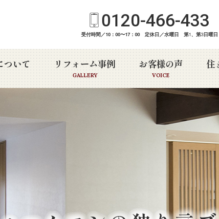
0120-466-433
受付時間／10：00〜17：00 定休日／水曜日 第
1
、第
3
日曜日
について
リフォーム事例
お客様の声
住
GALLERY
VOICE