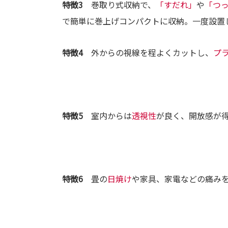
特徴3
巻取り式収納で、
「すだれ」
や
「つ
で簡単に巻上げコンパクトに収納。一度設置
特徴4
外からの視線を程よくカットし、
プ
特徴5
室内からは
透視性
が良く、開放感が
特徴6
畳の
日焼け
や家具、家電などの痛み