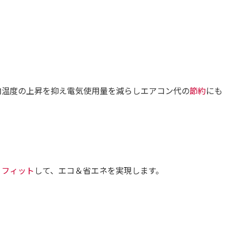
温度の上昇を抑え電気使用量を減らしエアコン代の
節約
にも
り
フィット
して、エコ＆省エネを実現します。