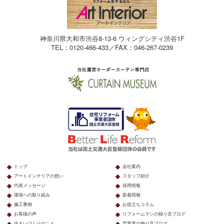
神奈川県大和市渋谷8-13-6 ウィングシティ渋谷1F
TEL：0120-466-433／FAX：046-267-0239
トップ
会社案内
アートインテリアの想い
スタッフ紹介
代表メッセージ
採用情報
環境への取り組み
新着情報
施工事例
お役立ちコラム
お客様の声
リフォームマンの独り言ブログ
住まいづくりのこと
営業君の独り言ブログ