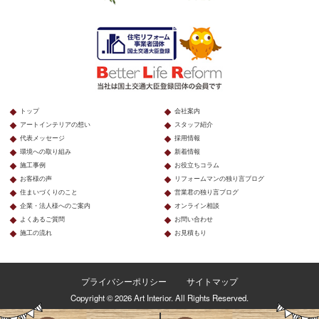
トップ
会社案内
アートインテリアの想い
スタッフ紹介
代表メッセージ
採用情報
環境への取り組み
新着情報
施工事例
お役立ちコラム
お客様の声
リフォームマンの独り言ブログ
住まいづくりのこと
営業君の独り言ブログ
企業・法人様へのご案内
オンライン相談
よくあるご質問
お問い合わせ
施工の流れ
お見積もり
プライバシーポリシー
サイトマップ
Copyright © 2026 Art Interior. All Rights Reserved.