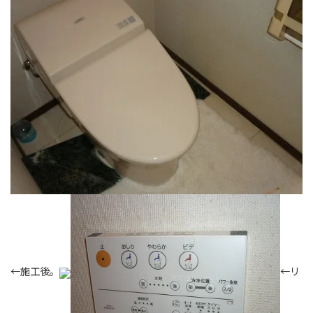
←施工後。
←リ