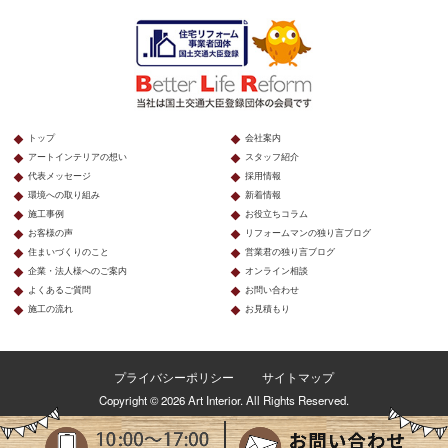
トップ
会社案内
アートインテリアの想い
スタッフ紹介
代表メッセージ
採用情報
環境への取り組み
新着情報
施工事例
お役立ちコラム
お客様の声
リフォームマンの独り言ブログ
住まいづくりのこと
営業君の独り言ブログ
企業・法人様へのご案内
オンライン相談
よくあるご質問
お問い合わせ
施工の流れ
お見積もり
プライバシーポリシー
サイトマップ
Copyright © 2026 Art Interior. All Rights Reserved.