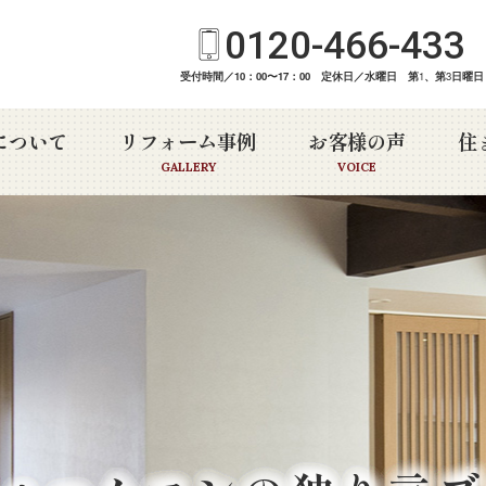
0120-466-433
受付時間／10：00〜17：00 定休日／水曜日 第
1
、第
3
日曜日
について
リフォーム事例
お客様の声
住
GALLERY
VOICE