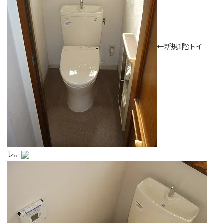
←新規1階トイ
レ。